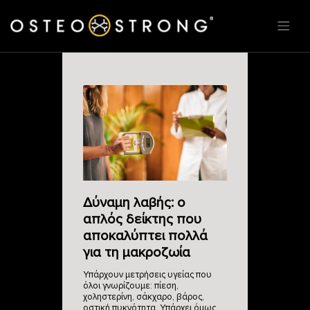
Δύναμη λαβής: ο
απλός δείκτης που
αποκαλύπτει πολλά
για τη μακροζωία
Υπάρχουν μετρήσεις υγείας που
όλοι γνωρίζουμε: πίεση,
χοληστερίνη, σάκχαρο, βάρος,
οστική πυκνότητα. Υπάρχει όμως