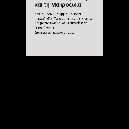
και τη Μακροζωία
Κάθε βράδυ συμβαίνει κάτι
παράδοξο. Το σώμα μένει ακίνητο.
Τα μάτια κλείνουν. Η συνείδηση
αποσύρεται…
Διαβάστε περισσότερα