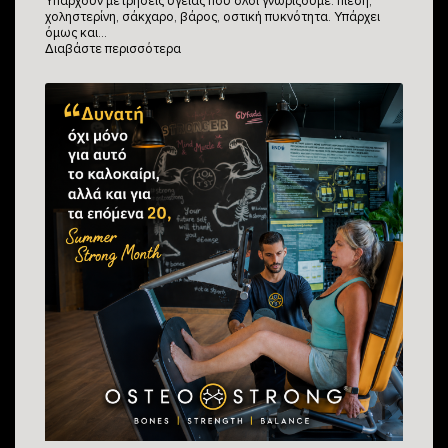
Υπάρχουν μετρήσεις υγείας που όλοι γνωρίζουμε: πίεση,
χοληστερίνη, σάκχαρο, βάρος, οστική πυκνότητα. Υπάρχει
όμως και…
Διαβάστε περισσότερα