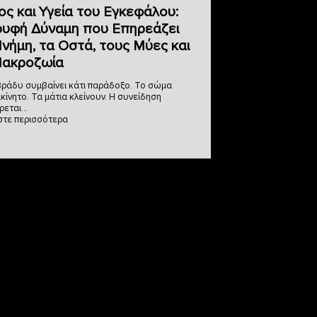
ς και Υγεία του Εγκεφάλου:
ρυφή Δύναμη που Επηρεάζει
νήμη, τα Οστά, τους Μύες και
Μακροζωία
ράδυ συμβαίνει κάτι παράδοξο. Το σώμα
ακίνητο. Τα μάτια κλείνουν. Η συνείδηση
ρεται…
στε περισσότερα