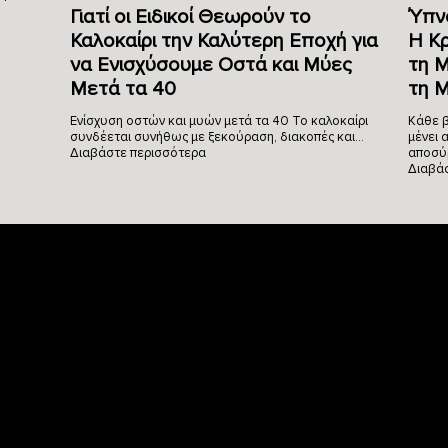
Γιατί οι Ειδικοί Θεωρούν το
Ύπνο
Καλοκαίρι την Καλύτερη Εποχή για
Η Κ
να Ενισχύσουμε Οστά και Μύες
τη Μ
Μετά τα 40
τη 
Ενίσχυση οστών και μυών μετά τα 40 Το καλοκαίρι
Κάθε β
συνδέεται συνήθως με ξεκούραση, διακοπές και…
μένει 
Διαβάστε περισσότερα
αποσύ
Διαβά