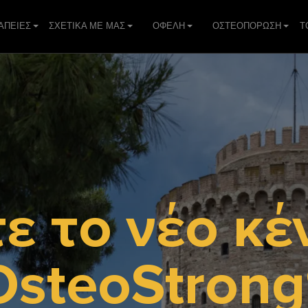
ΑΠΕIΕΣ
ΣΧΕΤΙΚΑ ΜΕ ΜΑΣ
ΟΦΕΛΗ
ΟΣΤΕΟΠΟΡΩΣΗ
Τ
ε το νέο κέ
OsteoStrong