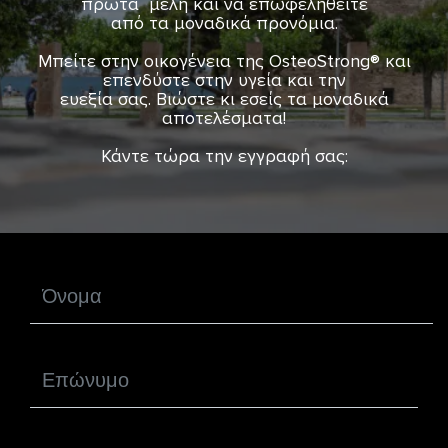
πρώτα μέλη και να επωφεληθείτε
από τα μοναδικά προνόμια.
Μπείτε στην οικογένεια της OsteoStrong® και
επενδύστε στην υγεία και την
ευεξία σας. Βιώστε κι εσείς τα μοναδικά
αποτελέσματα!
Κάντε τώρα την εγγραφή σας: