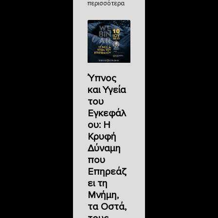
περισσότερα
Ύπνος
και Υγεία
του
Εγκεφάλ
ου: Η
Κρυφή
Δύναμη
που
Επηρεάζ
ει τη
Μνήμη,
τα Οστά,