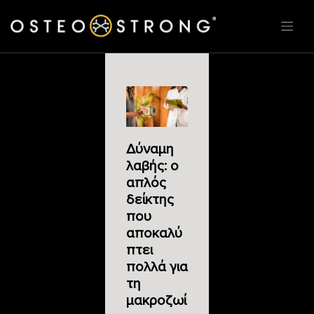
Δύναμη
λαβής: ο
απλός
δείκτης
που
αποκαλύ
πτει
πολλά για
τη
μακροζωί