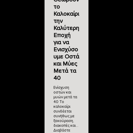
το
Καλοκαίρι
την
Καλύτερη
Εποχή
για να
Ενισχύσο
υμε Οστά
και Μύες
Μετά τα
40
Ενίσχυση
οστών και
μυών μετά τα
40 Το
καλοκαίρι
συνδέεται
συνήθως με
ξεκούραση,
διακοπές και…
Διαβάστε