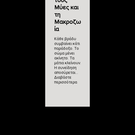
τους
Μύες και
τη
Μακροζω
ία
Κάθε βράδυ
συμβαίνει κάτι
παράδοξο. Το
σώμα μένει
ακίνητο. Τα
μάτια κλείνουν.
Η συνείδηση
αποσύρεται…
Διαβάστε
περισσότερα