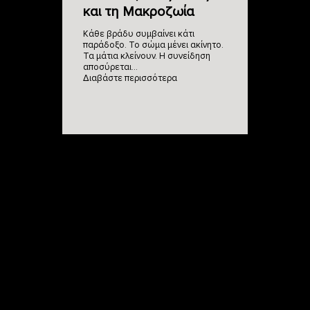
και τη Μακροζωία
Κάθε βράδυ συμβαίνει κάτι
παράδοξο. Το σώμα μένει ακίνητο.
Τα μάτια κλείνουν. Η συνείδηση
αποσύρεται…
Διαβάστε περισσότερα