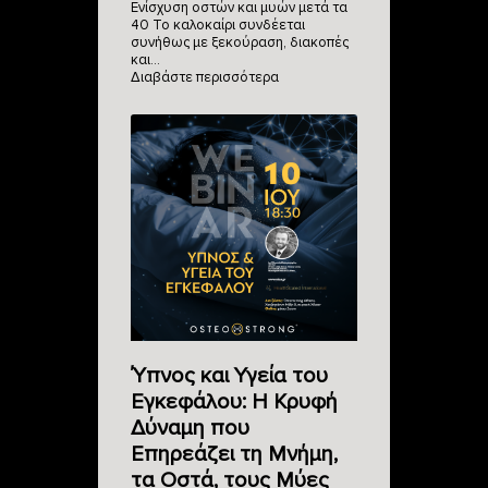
Ενίσχυση οστών και μυών μετά τα
40 Το καλοκαίρι συνδέεται
συνήθως με ξεκούραση, διακοπές
και…
Διαβάστε περισσότερα
Ύπνος και Υγεία του
Εγκεφάλου: Η Κρυφή
Δύναμη που
Επηρεάζει τη Μνήμη,
τα Οστά, τους Μύες