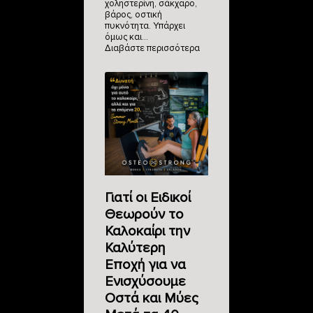
χοληστερίνη, σάκχαρο,
βάρος, οστική
πυκνότητα. Υπάρχει
όμως και…
Διαβάστε περισσότερα
Γιατί οι Ειδικοί
Θεωρούν το
Καλοκαίρι την
Καλύτερη
Εποχή για να
Ενισχύσουμε
Οστά και Μύες