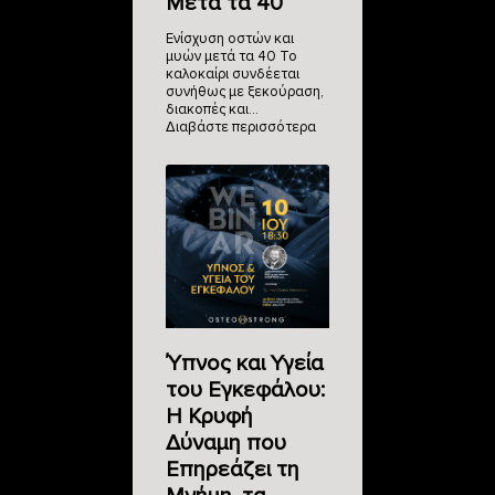
Μετά τα 40
Ενίσχυση οστών και
μυών μετά τα 40 Το
καλοκαίρι συνδέεται
συνήθως με ξεκούραση,
διακοπές και…
Διαβάστε περισσότερα
Ύπνος και Υγεία
του Εγκεφάλου:
Η Κρυφή
Δύναμη που
Επηρεάζει τη