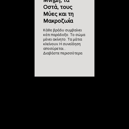
Μνήμη, τα
Οστά, τους
Μύες και τη
Μακροζωία
Κάθε βράδυ συμβαίνει
κάτι παράδοξο. Το σώμα
μένει ακίνητο. Τα μάτια
κλείνουν. Η συνείδηση
αποσύρεται…
Διαβάστε περισσότερα