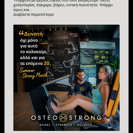
Υπάρχουν μετρήσεις υγείας που όλοι γνωρίζουμε: πίεση,
χοληστερίνη, σάκχαρο, βάρος, οστική πυκνότητα. Υπάρχει
όμως και…
Διαβάστε περισσότερα