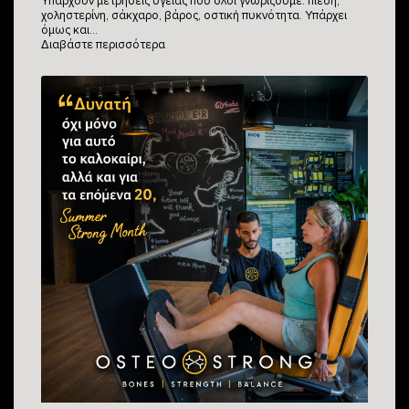
Υπάρχουν μετρήσεις υγείας που όλοι γνωρίζουμε: πίεση,
χοληστερίνη, σάκχαρο, βάρος, οστική πυκνότητα. Υπάρχει
όμως και…
Διαβάστε περισσότερα