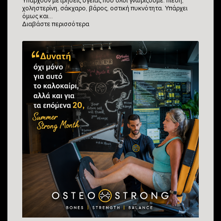
Υπάρχουν μετρήσεις υγείας που όλοι γνωρίζουμε: πίεση,
χοληστερίνη, σάκχαρο, βάρος, οστική πυκνότητα. Υπάρχει
όμως και…
Διαβάστε περισσότερα