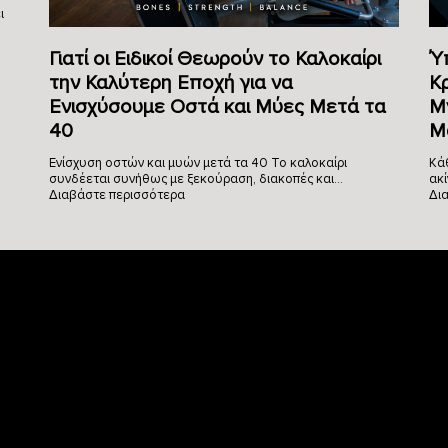
ι
Γιατί οι Ειδικοί Θεωρούν το Καλοκαίρι
Ύ
την Καλύτερη Εποχή για να
Κ
Ενισχύσουμε Οστά και Μύες Μετά τα
Μ
40
Μ
Ενίσχυση οστών και μυών μετά τα 40 Το καλοκαίρι
Κά
συνδέεται συνήθως με ξεκούραση, διακοπές και…
ακί
Διαβάστε περισσότερα
Δι