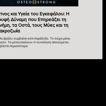
πνος και Υγεία του Εγκεφάλου: Η
ρυφή Δύναμη που Επηρεάζει τη
νήμη, τα Οστά, τους Μύες και τη
ακροζωία
θε βράδυ συμβαίνει κάτι παράδοξο. Το σώμα μένει
νητο. Τα μάτια κλείνουν. Η συνείδηση αποσύρεται…
αβάστε περισσότερα