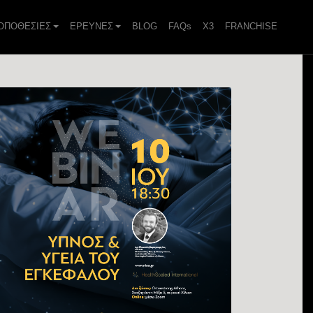
ΟΠΟΘΕΣΙΕΣ
ΕΡΕΥΝΕΣ
BLOG
FAQs
X3
FRANCHISE