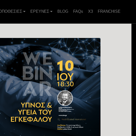
ΟΠΟΘΕΣΙΕΣ
ΕΡΕΥΝΕΣ
BLOG
FAQs
X3
FRANCHISE