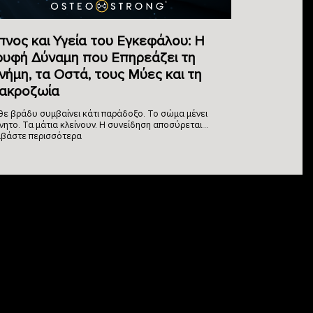
πνος και Υγεία του Εγκεφάλου: Η
ρυφή Δύναμη που Επηρεάζει τη
νήμη, τα Οστά, τους Μύες και τη
ακροζωία
θε βράδυ συμβαίνει κάτι παράδοξο. Το σώμα μένει
νητο. Τα μάτια κλείνουν. Η συνείδηση αποσύρεται…
αβάστε περισσότερα