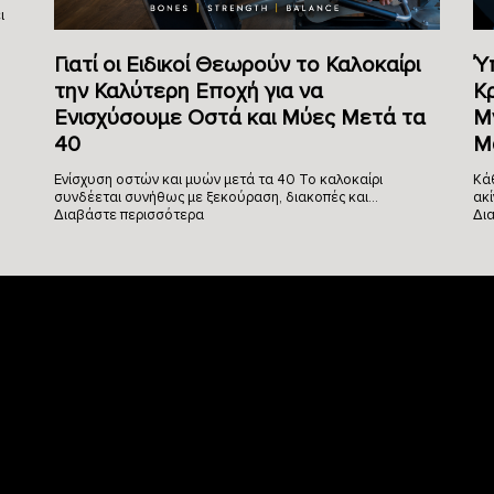
ι
Γιατί οι Ειδικοί Θεωρούν το Καλοκαίρι
Ύ
την Καλύτερη Εποχή για να
Κ
Ενισχύσουμε Οστά και Μύες Μετά τα
Μ
40
Μ
Ενίσχυση οστών και μυών μετά τα 40 Το καλοκαίρι
Κά
συνδέεται συνήθως με ξεκούραση, διακοπές και…
ακί
Διαβάστε περισσότερα
Δι