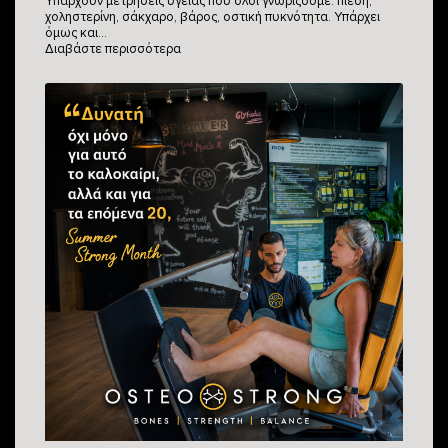
Υπάρχουν μετρήσεις υγείας που όλοι γνωρίζουμε: πίεση,
χοληστερίνη, σάκχαρο, βάρος, οστική πυκνότητα. Υπάρχει
όμως και…
Διαβάστε περισσότερα