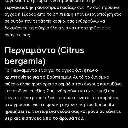
εργαλεία που μπορείτε να προσθέσετε στην
«
εργαλειοθήκη αυτοπροστασίας
» σας. Αν σας προκαλεί
άγχος η έξοδος από το σπίτι και η επανενεργοποίησή σας
σε αυτόν τον τεράστιο κόσμο, σας ενθαρρύνω να
δοκιμάσετε τα αιθέρια έλαια για να υποστηρίξετε τις
ανάγκες σας.
Περγαμόντο
(Citrus
bergamia)
Το
Περγαμόντο
είναι για το άγχος
ό,τι ήταν ο
κρυπτονίτης για το Σούπερμαν
. Αυτό το δυναμικό
αιθέριο έλαιο φρενάρει τα σημάδια του άγχους και αυξάνει
την αίσθηση ευεξίας. Σας ενθαρρύνω να έχετε μαζί σας
πάντοτε ένα μπουκαλάκι, στο αυτοκίνητο, στο κομοδίνο,
στο γραφείο, γιατί η φυσική αγχολυτική του δράση
θα
ηρεμήσει τα τεντωμένα νεύρα σας και μόνο αν κάνετε
μερικές εισπνοές από το άρωμά του.