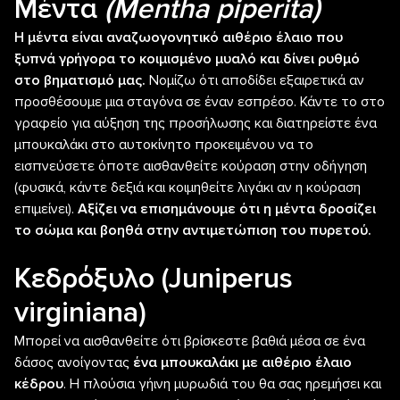
Μέντα
(Mentha piperita)
Η μέντα είναι αναζωογονητικό αιθέριο έλαιο που
ξυπνά γρήγορα το κοιμισμένο μυαλό και δίνει ρυθμό
στο βηματισμό μας.
Νομίζω ότι αποδίδει εξαιρετικά αν
προσθέσουμε μια σταγόνα σε έναν εσπρέσο. Κάντε το στο
γραφείο για αύξηση της προσήλωσης και διατηρείστε ένα
μπουκαλάκι στο αυτοκίνητο προκειμένου να το
εισπνεύσετε όποτε αισθανθείτε κούραση στην οδήγηση
(φυσικά, κάντε δεξιά και κοιμηθείτε λιγάκι αν η κούραση
επιμείνει).
Αξίζει να επισημάνουμε ότι η μέντα δροσίζει
το σώμα και βοηθά στην αντιμετώπιση του πυρετού.
Κεδρόξυλο
(Juniperus
virginiana)
Μπορεί να αισθανθείτε ότι βρίσκεστε βαθιά μέσα σε ένα
δάσος ανοίγοντας
ένα μπουκαλάκι με αιθέριο έλαιο
κέδρου
. Η πλούσια γήινη μυρωδιά του θα σας ηρεμήσει και