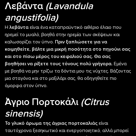
Λεβάντα
(Lavandula
angustifolia)
Η
λεβάντα
είναι ένα καταπραϋντικό αιθέριο έλαιο που
ηρεμεί το μυαλό, βοηθά στην ηρεμία των σκέψεων και
καλωσορίζει τον ύπνο.
Πριν ξαπλώσετε για να
κοιμηθείτε, βάλτε μια μικρή ποσότητα στο πηγούνι σας
και στο πίσω μέρος του κεφαλιού σας. Θα σας
βοηθήσει να ρίξετε τους τόνους πολύ γρήγορα.
Εμένα
με βοηθά να μην τρίζω τα δόντια μου τις νύχτες. Βάζοντας
μια σταγόνα και στο μαξιλάρι σας, θα οδηγηθείτε πιο
όμορφα στον ύπνο.
Άγριο
Πορτοκάλι
(Citrus
sinensis)
Το γλυκό άρωμα της άγριας πορτοκαλιάς
είναι
ταυτόχρονα ξεσηκωτικό και ενεργοποιητικό, αλλά μπορεί