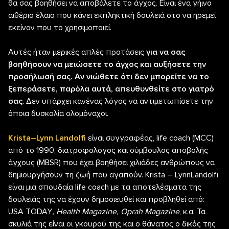
θα σας βοηθήσει να αποβάλετε το άγχος. Είναι ένα γήινο
αιθέριο έλαιο που κάνει εκπληκτική δουλειά στο να ηρεμεί
εκείνον που το χρησιμοποιεί.
Αυτές ήταν μερικές απλές προτάσεις
για να σας
βοηθήσουν να μειώσετε το άγχος και αυξήσετε την
προσήλωσή σας. Αν νιώθετε ότι δεν μπορείτε να το
ξεπεράσετε, παρόλα αυτά, απευθυνθείτε στο γιατρό
σας
. Δεν υπάρχει κανένας λόγος να αντιμετωπίσετε την
όποια δυσκολία ολομόναχοι.
Krista
–
Lynn
Landolfi
είναι συγγραφέας, life coach (MCC)
από το 1990, διατροφολόγος και σύμβουλος αποβολής
άγχους (MBSR) που έχει βοηθήσει χιλιάδες ανθρώπους να
δημιουργήσουν τη ζωή που αγαπούν. Krista – LynnLandolfi
είναι μια σπουδαία life coach με τα αποτελέσματα της
δουλειάς της να έχουν δημοσιευθεί και προβληθεί από:
USA TODAY
,
Health
Magazine
,
Oprah
Magazine
, κ.α. Τα
σκυλιά της είναι οι γκουρού της και ο θάνατος ο δικός της