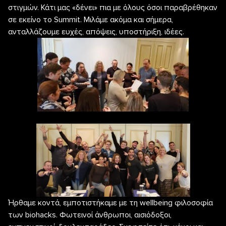
στιγμών. Κάτι μας «δένει» πια με όλους όσοι παραβρέθηκαν
σε εκείνο το Summit. Μιλάμε ακόμα και σήμερα,
ανταλλάζουμε ευχές, απόψεις, υποστήριξη, ιδέες.
Ήρθαμε κοντά, εμποτιστήκαμε με τη wellbeing φιλοσοφία
των biohacks. Φωτεινοί άνθρωποι, αισιόδοξοι,