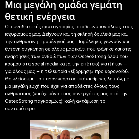
Μια μεγάλη ομάδα γεμάτη
θετική ενέργεια
Οι συνοδευτικές φωτογραφίες αποδεικνύουν όλους τους
ισχυρισμούς μας. Δείχνουν και τη σκληρή δουλειά μας και
την ανθρώπινη προσέγγισή μας. Παράλληλα, γεννούν και
έντονη συγκίνηση σε όλους μας (κάτι που φάνηκε και στις
αναρτήσεις των ανθρώπων των OsteoStrong όλου του
κόσμου στα social media κατά την επέτειο) γιατί ήταν –
για όλους μας – η τελευταία «εξόρμηση» προ κορονοϊού.
Θα κλείσουμε το παρόν «εορταστικό» κείμενο, λοιπόν, με
μια μεγάλη ευχή που έχει για αποδέκτες όλους τους
ανθρώπους (και όχι μόνο τους συνεργάτες μας από την
OsteoStrong παγκοσμίως): καλή αντάμωση το
συντομότερο.