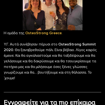
Η ομάδα της
OsteoStrong
Greece
.
Υ.Γ. Αυτά συνέβησαν πέρυσι στο
OsteoStrong Summit
2020
. Θα ξαναβρεθούμε πάλι. Είναι βέβαιο. Λίγος καιρός
έμεινε. Και θα αγκαλιαστούμε και θα ταξιδέψουμε και θα
γελάσουμε και θα δακρύσουμε και θα τσουγκρίσουμε τα
ποτήρια μας και θα μιλήσουμε όσες ξένες γλώσσες
γνωρίζουμε και θα… βουτήξουμε και στη θάλασσα. Το
΄χουμε!
Εγγραφείτε για τα πιο επίκαιρα