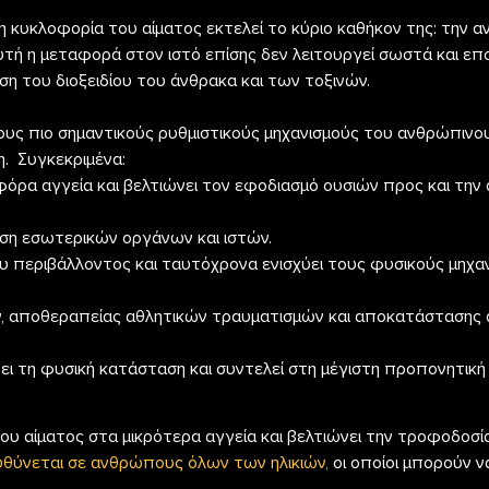
 η κυκλοφορία του αίματος εκτελεί το κύριο καθήκον της: την α
αυτή η μεταφορά στον ιστό επίσης δεν λειτουργεί σωστά και 
ση του διοξειδίου του άνθρακα και των τοξινών.
ους πιο σημαντικούς ρυθμιστικούς μηχανισμούς του ανθρώπινου 
. Συγκεκριμένα:
οφόρα αγγεία και βελτιώνει τον εφοδιασμό ουσιών προς και τ
ωση εσωτερικών οργάνων και ιστών.
υ περιβάλλοντος και ταυτόχρονα ενισχύει τους φυσικούς μηχα
, αποθεραπείας αθλητικών τραυματισμών και αποκατάστασης 
ι τη φυσική κατάσταση και συντελεί στη μέγιστη προπονητική
υ αίματος στα μικρότερα αγγεία και βελτιώνει την τροφοδοσί
θύνεται σε ανθρώπους όλων των ηλικιών,
οι οποίοι μπορούν 