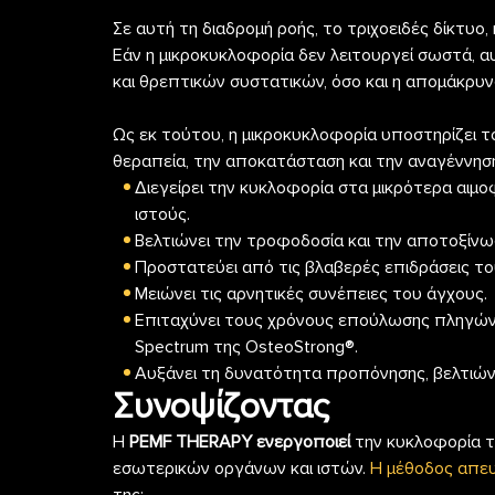
Σε αυτή τη διαδρομή ροής, το τριχοειδές δίκτυο,
Εάν η μικροκυκλοφορία δεν λειτουργεί σωστά, 
και θρεπτικών συστατικών, όσο και η απομάκρυν
Ως εκ τούτου, η μικροκυκλοφορία υποστηρίζει τ
θεραπεία, την αποκατάσταση και την αναγέννηση
Διεγείρει την κυκλοφορία στα μικρότερα αιμ
ιστούς.
Βελτιώνει την τροφοδοσία και την αποτοξίν
Προστατεύει από τις βλαβερές επιδράσεις το
Μειώνει τις αρνητικές συνέπειες του άγχους.
Επιταχύνει τους χρόνους επούλωσης πληγών
Spectrum της OsteoStrong®.
Αυξάνει τη δυνατότητα προπόνησης, βελτιώνε
Συνοψίζοντας
Η
PEMF THERAPY ενεργοποιεί
την κυκλοφορία το
εσωτερικών οργάνων και ιστών.
Η μέθοδος απευ