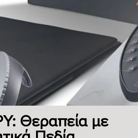
Y: Θεραπεία με
τικά Πεδία