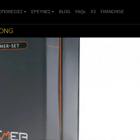
ΟΠΟΘΕΣΙΕΣ
ΕΡΕΥΝΕΣ
BLOG
FAQs
X3
FRANCHISE
RONG