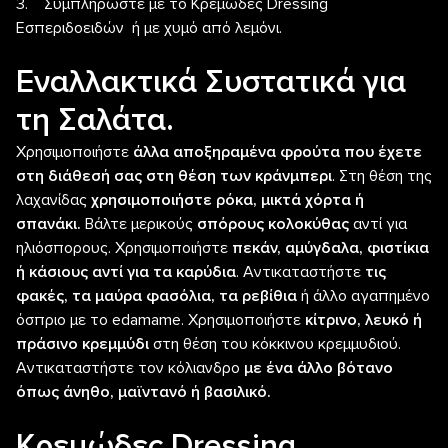
3. Συμπληρώστε με το Κρεμώδες Dressing
Εσπεριδοειδών ή με χυμό από λεμόνι.
Εναλλακτικά Συστατικά για
τη Σαλάτα.
Χρησιμοποιήστε
άλλα αποξηραμένα φρούτα που έχετε
στη διάθεσή σας στη θέση των κράνμπερι
. Στη θέση της
λαχανίδας
χρησιμοποιήστε ρόκα, μικτά χόρτα ή
σπανάκι.
Βάλτε μερικούς
σπόρους κολοκύθας
αντί για
ηλιόσπορους. Χρησιμοποιήστε
πεκάν, αμύγδαλα, φιστίκια
ή κάσιους αντί για τα καρύδια
. Αντικαταστήστε
τις
φακές, τα μαύρα φασόλια, τα ρεβίθια
ή άλλο αγαπημένο
όσπριο με το edamame. Χρησιμοποιήστε
κίτρινο, λευκό ή
πράσινο κρεμμύδι
στη θέση του κόκκινου κρεμμυδιού.
Αντικαταστήστε τον κόλιανδρο
με ένα άλλο βότανο
όπως άνηθο, μαϊντανό ή βασιλικό.
Κρεμώδες Dressing