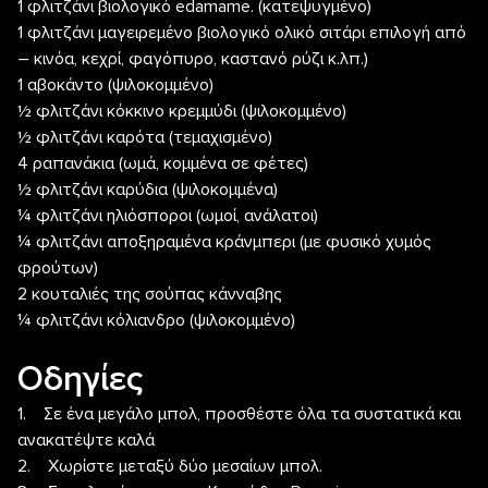
1 φλιτζάνι βιολογικό edamame. (κατεψυγμένο)
1 φλιτζάνι μαγειρεμένο βιολογικό ολικό σιτάρι επιλογή από
– κινόα, κεχρί, φαγόπυρο, καστανό ρύζι κ.λπ.)
1 αβοκάντο (ψιλοκομμένο)
½ φλιτζάνι κόκκινο κρεμμύδι (ψιλοκομμένο)
½ φλιτζάνι καρότα (τεμαχισμένο)
4 ραπανάκια (ωμά, κομμένα σε φέτες)
½ φλιτζάνι καρύδια (ψιλοκομμένα)
¼ φλιτζάνι ηλιόσποροι (ωμοί, ανάλατοι)
¼ φλιτζάνι αποξηραμένα κράνμπερι (με φυσικό χυμός
φρούτων)
2 κουταλιές της σούπας κάνναβης
¼ φλιτζάνι κόλιανδρο (ψιλοκομμένο)
Οδηγίες
1. Σε ένα μεγάλο μπολ, προσθέστε όλα τα συστατικά και
ανακατέψτε καλά
2. Χωρίστε μεταξύ δύο μεσαίων μπολ.