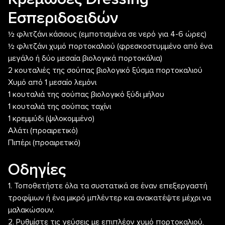
Εσπεριδοειδών
½ φλιτζάνι κάσιους (εμποτισμένα σε νερό για 4-6 ώρες)
½ φλιτζάνι χυμό πορτοκαλιού (φρεσκοστυμμένο από ένα
μεγάλο ή δύο μεσαία βιολογικά πορτοκάλια)
2 κουταλιές της σούπας βιολογικό ξύσμα πορτοκαλιού
Χυμό από 1 μεσαίο λεμόνι
1 κουταλιά της σούπας βιολογικό ξύδι μήλου
1 κουταλιά της σούπας ταχίνι
1 κρεμμύδι (ψιλοκομμένο)
Αλάτι (προαιρετικό)
Πιπέρι (προαιρετικό)
Οδηγίες
1. Τοποθετήστε όλα τα συστατικά σε έναν επεξεργαστή
τροφίμων ή ένα μικρό μπλέντερ και ανακατέψτε μέχρι να
μαλακώσουν.
2. Ρυθμίστε τις γεύσεις με επιπλέον χυμό πορτοκαλιού,