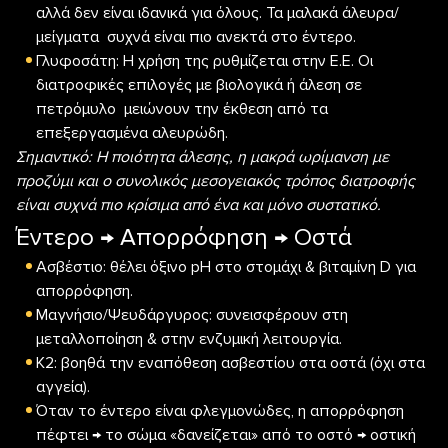
αλλά δεν είναι ιδανικά για όλους. Τα μαλακά άλευρα/
μείγματα συχνά είναι πιο ανεκτά στο έντερο.
Γλυφοσάτη: Η χρήση της ρυθμίζεται στην Ε.Ε. Οι
διατροφικές επιλογές με βιολογικά ή άλεση σε
πετρόμυλο μειώνουν την έκθεση από τα
επεξεργασμένα αλευρώδη.
Σημαντικό: Η ποιότητα άλεσης, η μακρά ωρίμανση με
προζύμι και ο συνολικός μεσογειακός τρόπος διατροφής
είναι συχνά πιο κρίσιμα από ένα και μόνο συστατικό.
Έντερο → Απορρόφηση → Οστά
Ασβέστιο: θέλει όξινο pH στο στομάχι & βιταμίνη D για
απορρόφηση.
Μαγνήσιο/Ψευδάργυρος: συνεισφέρουν στη
μεταλλοποίηση & στην ενζυμική λειτουργία.
K2: βοηθά την εναπόθεση ασβεστίου στα οστά (όχι στα
αγγεία).
Όταν το έντερο είναι φλεγμονώδες, η απορρόφηση
πέφτει → το σώμα «δανείζεται» από το οστό → οστική