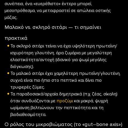
συνέπεια, ένα «ευερέθιστο» έντερο μπορεί,
μεσοπρόθεσμα, να μεταφραστεί σε απώλεια οστικής
μάζας.
Μαλακό vs. σκληρό σιτάρι — τι σημαίνει
πρακτικά
Το σκληρό σιτάρι τείνει να έχει υψηλότερη πρωτεΐνη/
ισχυρότερη γλουτένη, άρα ζυμάρια με μεγαλύτερη
ελαστικότητα/αντοχή (ιδανικό για ψωμί μεγάλης
διόγκωσης).
Το μαλακό σιτάρι έχει χαμηλότερη πρωτεΐνη/γλουτένη,
συχνά είναι πιο ήπιο στο πεπτικό και δίνει πιο
τρυφερές ζύμες.
Τα παραδοσιακά/αρχαία δημητριακά (π.χ. ζέας, σίκαλη)
όταν συνδυάζονται με
προζύμι
και μακρά, ψυχρή
ωρίμανση βελτιώνουν την πεπτικότητα και τη
βιοδιαθεσιμότητα.
Ο ρόλος του μικροβιώματος (το «gut–bone axis»)