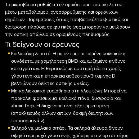
Το μικροβίωμα ρυθμίζει την ομοιόσταση του σκελετού
μέσω μεταβολισμού, ανοσορρύθμισης και ορμονικών
σημάτων. Παρεμβάσεις όπως προβιοτικά/πρεβιοτικά και
διατροφή πλούσια σε φυτικές ίνες μπορούν να μειώσουν
την οστική απώλεια σε ορισμένους πληθυσμούς.
Τι δείχνουν οι έρευνες
Κοιλιοκάκη & οστά: Η μη αντιμετωπισμένη κοιλιοκάκη
συνδέεται με χαμηλότερη BMD και αυξημένο κίνδυνο
καταγμάτων. Η θεραπεία με αυστηρή δίαιτα χωρίς
γλουτένη και η επάρκεια ασβεστίου/βιταμίνης D
βελτιώνουν δείκτες οστικής υγείας.
Μη-κοιλιοκακική ευαισθησία στη γλουτένη: Μπορεί να
προκαλεί φούσκωμα, κοιλιακό πόνο, δυσφορία και
«brain fog». Η διαχείριση είναι εξατομικευμένη
(αποκλεισμός άλλων αιτίων, δοκιμή διαιτητικών
προσαρμογών).
Σκληρό vs. μαλακό σιτάρι: Τα σκληρά άλευρα δίνουν
υψηλότερη ισχύ γλουτένης, χρήσιμη στην αρτοποίηση,