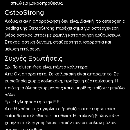
απώλεια μακροπρόθεσμα.
OsteoStrong
Ακόμα κι αν η απορρόφηση δεν είναι ιδανική, το osteogenic
loading υης OsteoStrong παρέχει σήμα για οστεογένεση
(νέος οστικός ιστός) με χαμηλή καταπόνηση αρθρώσεων.
Στόχος: οστική δύναμη, σταθερότητα, ισορροπία και
μείωση πτώσεων.
Συχνές Ερωτήσεις
Ερ.: Το gluten-free είναι πάντα καλύτερο;
Απ.: Όχι απαραίτητα. Σε κοιλιοκάκη είναι απαραίτητο. Σε
ευαισθησία χωρίς κοιλιοκάκη, προέχει η εξατομίκευση. Η
ποιότητα άλεσης/ωρίμανσης και οι μερίδες παίζουν μεγάλο
ρόλο.
Ερ.: Η γλυφοσάτη στην Ε.Ε.;
Απ.: Η χρήση της εγκρίνεται/ρυθμίζεται σε ευρωπαϊκό
επίπεδο και εξειδικεύεται εθνικά. Η επιλογή βιολογικών/
χαμηλά επεξεργασμένων προϊόντων και καλών μύλων
μειώνει την έκθεση.