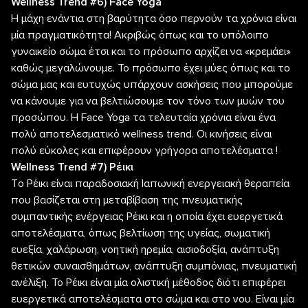
Wellness Trend #6) Face Yoga
Η μάχη ενάντια στη βαρύτητα όσο περνούν τα χρόνια είναι
μία πραγματικότητα! Ακριβώς όπως και το υπόλοιπο
γυναικείο σώμα έτσι και το πρόσωπο αρχίζει να «κρεμάει»
καθώς μεγαλώνουμε. Το πρόσωπο έχει μύες όπως και το
σώμα μας και ευτυχώς υπάρχουν ασκήσεις που μπορούμε
να κάνουμε για να βελτιώσουμε τον τόνο των μυών του
προσώπου. Η Face Yoga τα τελευταία χρόνια είναι ένα
πολύ αποτελεσματικό wellness trend. Οι κινήσεις είναι
πολύ εύκολες και επιφέρουν γρήγορα αποτελέσματα !
Wellness Trend #7) Ρέικι
Τo Ρέικι είναι παραδοσιακή Iαπωνική ενεργειακή θεραπεία
που βασίζεται στη μεταβίβαση της πνευματικής
συμπαντικής ενέργειας Ρέικι και η οποία έχει ευεργετικά
αποτελέσματα, όπως βελτίωση της υγείας, σωματική
ευεξία, χαλάρωση, νοητική ηρεμία, αισιοδοξία, ανάπτυξη
θετικών συναισθημάτων, ανάπτυξη συμπόνιας, πνευματική
ανέλιξη. Το Ρέικι είναι μία ολιστική μέθοδος διότι επιφέρει
ευεργετικά αποτελέσματα στο σώμα και στο νου. Είναι μία