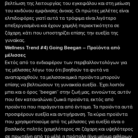
βελτίωση της λειτουργίας του εγκεφάλου και στη μείωση
του κινδύνου εμφάνισης άνοιας. Οι πρώτες μελέτες είναι
ελπιδοφόρες γιατί αυτά τα τρόφιμα είναι λιγότερο
επεξεργασμένα και έχουν χαμηλή περιεκτικότητα σε
ζάχαρη, κάτι που υποστηρίζει επίσης την ευεξία της
γυναίκας.
Wellness Trend #4) Going Beegan – Προϊόντα από
μέλισσες
Εκτός από το ενδιαφέρον των περιβαλλοντολόγων για
τις μέλισσες λόγω του ότι βοηθούν τα φυτά να
αναπαραχθούν, τα μελισσοκομικά προϊόντα μπορούν
επίσης να βελτιώσουν τη γυναικεία ευεξία . Έχει λοιπόν
μπει και ο όρος “beegan” στην ζωή μας, εννοώντας αυτόν
που δεν καταναλώνει ζωικά προϊόντα, εκτός από
προϊόντα που παράγονται από έντομα. Τα προϊόντα αυτά
προσφέρουν ευεξία και αντιγήρανση. Τα κύρια προϊόντα
που χρησιμοποιούμε από τις μέλισσες για ευεξία είναι ο
βασιλικός πολτός (χαμηλότερος σε ζάχαρη και υψηλότερος
σε πρωτεΐνη από το μέλι), η πρόπολη (ένα μείγμα αιθέριων