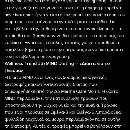
στην ίδια θέση για ένα μεγάλο κομμάτι της ημέρας . Ακόμα
κι αν γυμνάζεται μία γυναίκα τακτικά, η άσκηση μπορεί να
μην είναι αρκετή για να καταπολεμήσει την κακή στάση του
σώματος, τους πόνους στην πλάτη και στα πόδια . Για
αυτό βάλτε στην καθημερινότητα σας «σνακ κίνησης», τα
οποία θα σας βοηθήσουν να διατηρήσετε το σώμα σας πιο
ευέλικτο. Είναι ένας εύκολος τρόπος για να προσθέσετε
επιπλέον βήματα μέσα στην ημέρα σας και να διατηρήσετε
τον μεταβολισμό σε εγρήγορση.
Wellness Trend #3) MIND Dieting – «Δίαιτα για το
Πνεύμα»
Η δίαιτα MIND είναι ένας συνδυασμός μεσογειακής
διατροφής και αντί-υπερτασικής δίαιτας που
δημιουργήθηκε από την Δρ Martha Clare Morris. Η δίαιτα
MIND περιλαμβάνει την κατανάλωση τροφών που
υποστηρίζουν την ψυχική υγεία και την ευεξία. Τροφές
που είναι πλούσιες σε Ωμέγα-3 και Ωμέγα-6 λιπαρά οξέα,
φυλλώδη λαχανικά και μούρα περιλαμβάνονται σε αυτήν
τη διατροφή. Αυτές οι τροφές μπορεί να βοηθήσουν στη