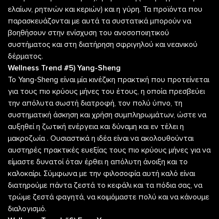
ελαίων, ρητινών και κεριών) και η γύρη. Τα προϊόντα που
παρασκευάζονται με αυτά τα συστατικά μπορούν να
βοηθήσουν στην ενίσχυση του ανοσοποιητικού
συστήματος και στη διατήρηση σφριγηλού και νεανικού
δέρματος.
Wellness Trend #5) Yang-Sheng
Το Yang-Sheng είναι μία κινέζικη πρακτική που προτείνεται
για τους πιο κρύους μήνες του έτους, η οποία πρεσβεύει
την απόλυτα σωστή διατροφή, τον πολύ ύπνο, τη
συστηματική άσκηση και χρήση συμπληρωμάτων, ώστε να
αυξηθεί η ζωτική ενέργεια και δύναμη και εν τέλει η
μακροζωία . Ουσιαστικά η ιδέα είναι να ακολουθούνται
αυστηρές πρακτικές ευεξίας τους πιο κρύους μήνες για να
είμαστε δυνατοί όταν έρθει η απόλυτη άνοιξη και το
καλοκαίρι. Σύμφωνα με την φιλοσοφία αυτή καλό είναι
διατηρούμε πάντα ζεστά το κεφάλι και τα πόδια σας, να
τρώμε ζεστά φαγητά, να κοιμόμαστε πολύ και να κάνουμε
διαλογισμό.