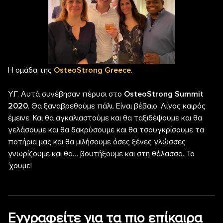
Η ομάδα της
OsteoStrong
Greece
.
Υ.Γ. Αυτά συνέβησαν πέρυσι στο
OsteoStrong Summit
2020
. Θα ξαναβρεθούμε πάλι. Είναι βέβαιο. Λίγος καιρός
έμεινε. Και θα αγκαλιαστούμε και θα ταξιδέψουμε και θα
γελάσουμε και θα δακρύσουμε και θα τσουγκρίσουμε τα
ποτήρια μας και θα μιλήσουμε όσες ξένες γλώσσες
γνωρίζουμε και θα… βουτήξουμε και στη θάλασσα. Το
΄χουμε!
Εγγραφείτε για τα πιο επίκαιρα