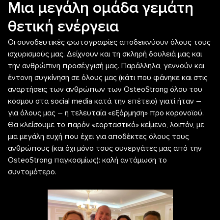
Μια μεγάλη ομάδα γεμάτη
θετική ενέργεια
Οι συνοδευτικές φωτογραφίες αποδεικνύουν όλους τους
ισχυρισμούς μας. Δείχνουν και τη σκληρή δουλειά μας και
την ανθρώπινη προσέγγισή μας. Παράλληλα, γεννούν και
έντονη συγκίνηση σε όλους μας (κάτι που φάνηκε και στις
αναρτήσεις των ανθρώπων των OsteoStrong όλου του
κόσμου στα social media κατά την επέτειο) γιατί ήταν –
για όλους μας – η τελευταία «εξόρμηση» προ κορονοϊού.
Θα κλείσουμε το παρόν «εορταστικό» κείμενο, λοιπόν, με
μια μεγάλη ευχή που έχει για αποδέκτες όλους τους
ανθρώπους (και όχι μόνο τους συνεργάτες μας από την
OsteoStrong παγκοσμίως): καλή αντάμωση το
συντομότερο.