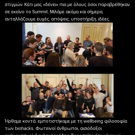
στιγμών. Κάτι μας «δένει» πια με όλους όσοι παραβρέθηκαν
σε εκείνο το Summit. Μιλάμε ακόμα και σήμερα,
ανταλλάζουμε ευχές, απόψεις, υποστήριξη, ιδέες.
Ήρθαμε κοντά, εμποτιστήκαμε με τη wellbeing φιλοσοφία
των biohacks. Φωτεινοί άνθρωποι, αισιόδοξοι,