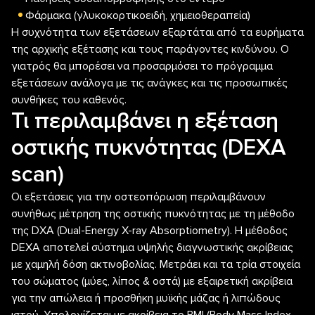
Φάρμακα (γλυκοκορτικοειδή, χημειοθεραπεία)
Η συχνότητα των εξετάσεων εξαρτάται από τα ευρήματα
της αρχικής εξέτασης και τους παράγοντες κινδύνου. Ο
γιατρός θα μπορέσει να προσαρμόσει το πρόγραμμα
εξετάσεων ανάλογα με τις ανάγκες και τις προσωπικές
συνθήκες του καθενός.
Τι περιλαμβάνει η εξέταση
οστικής πυκνότητας (DEXA
scan)
Οι εξετάσεις για την οστεοπόρωση περιλαμβάνουν
συνήθως μέτρηση της οστικής πυκνότητας με τη μέθοδο
της DXA (Dual-Energy X-ray Absorptiometry). Η μέθοδος
DEXA αποτελεί σύστημα υψηλής διαγνωστικής ακρίβειας
με χαμηλή δόση ακτινοβολίας. Μετράει και τα τρία στοιχεία
του σώματος (μύες, λίπος & οστά) με εξαιρετική ακρίβεια
για την απώλεια ή προσθήκη μυϊκής μάζας ή λιπώδους
ιστού. Υπολογίζεται με ακρίβεια το BMI (Body Mass Index –