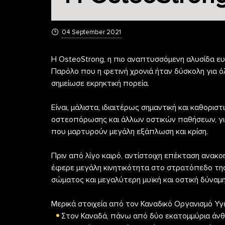
04 September 2021
Η OsteoStrong, η πιο αναπτυσσόμενη αλυσίδα ευ
Παρόλο που η φετινή χρονιά ήταν δύσκολη για όλε
σημείωσε εκρηκτική πορεία.
Είναι, μάλιστα, ιδιαιτέρως σημαντική και καθορ
οστεοπόρωσης και άλλων οστικών παθήσεων, για 
που μαρτυρούν μεγάλη εξάπλωση και κρίση.
Πριν από λίγο καιρό, αντίστοιχη επέκταση ανακ
έφερε μεγάλη κινητικότητα στο στρατόπεδο της
σώματος και μεγαλύτερη μυϊκή και οστική δύναμη
Μερικά στοιχεία από τον Καναδικό Οργανισμό Υγε
Στον Καναδά, πάνω από δύο εκατομμύρια άν