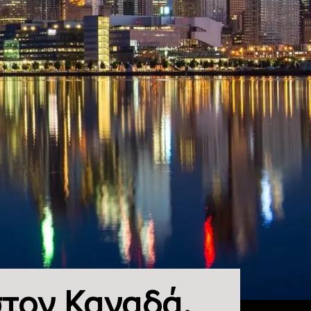
στον Καναδά.