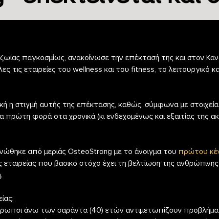
ζωΐας παγκοσμίως, ανακοίνωσε την επέκτασή της και στον Καν
ς τις εταιρείες του wellness και του fitness, το λειτουργικό κ
ιστική η στιγμή αυτής της επέκτασης, καθώς, σύμφωνα με στοιχε
πρώτη φορά στα χρονικά (κι ενδεχομένως και εξαιτίας της ακι
οινώθηκε από μεριάς OsteoStrong με το άνοιγμα του
πρώτου κέν
 εταιρείας που βασικό στόχο έχει τη βελτίωση της ανθρώπινη
.
ίας:
θρωποι άνω των σαράντα (40) ετών αντιμετωπίζουν προβλήμ