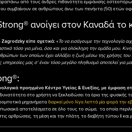
 παραπάνω από τους άνδρες πιθανότητα εμφάνισης οστεοπόρω
ου συμβαίνουν σε ανθρώπους άνω των πενήντα (50) ετών οφ
rong® ανοίγει στον Καναδά το κ
e Zagrodzky είπε σχετικά:
«
Το να εισάγουμε την τεχνολογία αι
στικό τόσο για μένα, όσο και για ολόκληρη την ομάδα μου. Κιν
 ανθρώπων των οποίων έχει αλλάξει η ζωή μέσω της χρήσης του
 υπηρεσίες μας σ’ έναν τόσο μεγάλο πληθυσμό αποτελεί για μα
ong®:
νολογικά προηγμένο Κέντρο Υγείας & Ευεξίας, με έμφαση 
η δυνατότητα στο χρήστη να ξεκλειδώσει τα όρια της φυσικής τ
 ρομποτικά μηχανήματα
διαρκεί μόνο λίγα λεπτά μία φορά την 
τυπωσιακά αποτελέσματα σε όλο τους το σώμα, τα οποία περιλ
ις αρθρώσεις, τη μέση και την πλάτη, το διαβήτη τύπου ΙΙ και