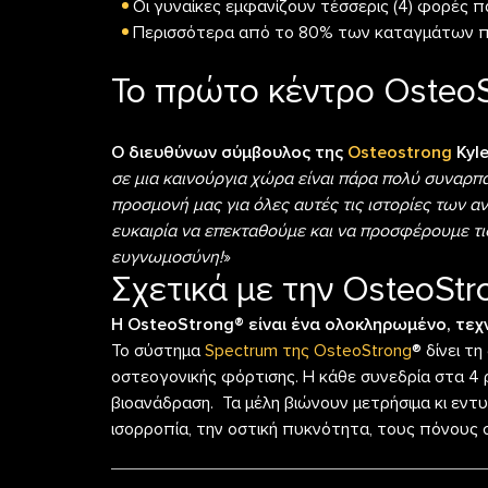
Οι γυναίκες εμφανίζουν τέσσερις (4) φορές
Περισσότερα από το 80% των καταγμάτων π
Το πρώτο κέντρο OsteoSt
Ο διευθύνων σύμβουλος της
Osteostrong
Kyl
σε μια καινούργια χώρα είναι πάρα πολύ συναρπα
προσμονή μας για όλες αυτές τις ιστορίες των
ευκαιρία να επεκταθούμε και να προσφέρουμε τις
ευγνωμοσύνη!
»
Σχετικά με την OsteoStr
Η OsteoStrong® είναι ένα ολοκληρωμένο, τεχ
Το σύστημα
Spectrum της OsteoStrong
® δίνει τ
οστεογονικής φόρτισης. Η κάθε συνεδρία στα 4
βιοανάδραση. Τα μέλη βιώνουν μετρήσιμα κι εν
ισορροπία, την οστική πυκνότητα, τους πόνους στ