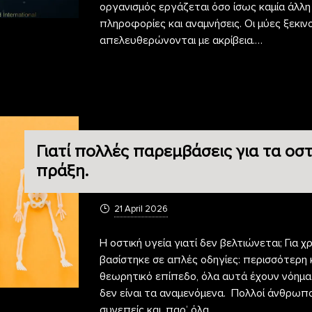
οργανισμός εργάζεται όσο ίσως καμία άλλη
πληροφορίες και αναμνήσεις. Οι μύες ξεκι
απελευθερώνονται με ακρίβεια.…
Γιατί πολλές παρεμβάσεις για τα ο
πράξη.
21 April 2026
Η οστική υγεία γιατί δεν βελτιώνεται; Για 
βασίστηκε σε απλές οδηγίες: περισσότερη
θεωρητικό επίπεδο, όλα αυτά έχουν νόημα
δεν είναι τα αναμενόμενα. Πολλοί άνθρωπο
συνεπείς και, παρ’ όλα…