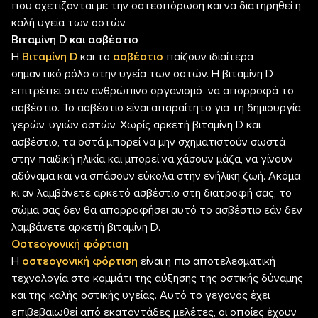
που σχετίζονται με την οστεοπόρωση και να διατηρηθεί η
καλή υγεία των οστών.
Βιταμίνη
D
και ασβέστιο
Η
Βιταμίνη
D
και το
ασβέστιο
παίζουν ιδιαίτερα
σημαντικό ρόλο στην υγεία των οστών. Η βιταμίνη D
επιτρέπει στον ανθρώπινο οργανισμό να απορροφά το
ασβέστιο. Το ασβέστιο είναι απαραίτητο για τη δημιουργία
γερών, υγιών οστών. Χωρίς αρκετή βιταμίνη D και
ασβέστιο, τα οστά μπορεί να μην σχηματιστούν σωστά
στην παιδική ηλικία και μπορεί να χάσουν μάζα, να γίνουν
αδύναμα και να σπάσουν εύκολα στην ενήλικη ζωή. Ακόμα
κι αν λαμβάνετε αρκετό ασβέστιο στη διατροφή σας, το
σώμα σας δεν θα απορροφήσει αυτό το ασβέστιο εάν δεν
λαμβάνετε αρκετή βιταμίνη D.
Οστεογονική φόρτιση
Η
οστεογονική φόρτιση
είναι η πιο αποτελεσματική
τεχνολογία στο κομμάτι της αύξησης της οστικής δύναμης
και της καλής οστικής υγείας. Αυτό το γεγονός έχει
επιβεβαιωθεί από εκατοντάδες μελέτες, οι οποίες έχουν