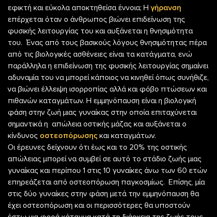
εφικτή και εύκολα αποκτηθείσα έννοια; Η
γήρανση
επέρχεται όταν ο άνθρωπος βιώνει επιδείνωση της
φυσικής λειτουργίας του και αυξάνεται η θνησιμότητα
του. Ένας από τους βασικούς λόγους θνησιμότητας πέρα
από τις βιολογικές ασθένειες είναι τα κατάγματα, ενώ
παράλληλα η επιδείνωση της φυσικής λειτουργίας σημαίνει
αδυναμία του να μπορεί κάποιος να κινηθεί όπως συνήθιζε,
να βιώνει έλλειψη ισορροπίας αλλά και φόβο πτώσεων και
πιθανών καταγμάτων. Η εμμηνόπαυση είναι η βιολογική
φάση στην ζωή μιας γυναίκας στην οποία επιταχύνεται
σημαντικά η απώλεια οστικής μάζας και αυξάνεται ο
κίνδυνος
οστεοπόρωσης
και καταγμάτων.
Οι έρευνες δείχνουν ότι έως και το 20% της οστικής
απώλειας μπορεί να συμβεί σε αυτό το στάδιο ζωής μιας
γυναίκας και περίπου 1 στις 10 γυναίκες άνω των 60 ετών
επηρεάζεται από οστεοπόρωση παγκοσμίως. Επίσης, μία
στις δύο γυναίκες στην φάση μετά την εμμηνόπαυση θα
έχει οστεοπόρωση και οι περισσότερες θα υποστούν