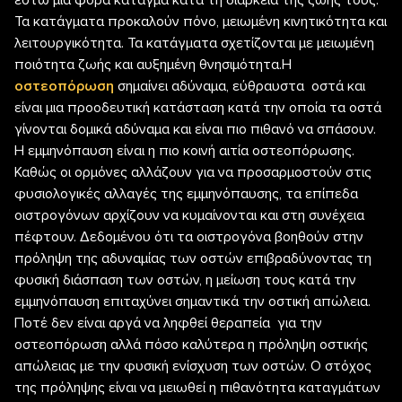
έστω μια φορά κάταγμα κατά τη διάρκεια της ζωής τους.
Τα κατάγματα προκαλούν πόνο, μειωμένη κινητικότητα και
λειτουργικότητα. Τα κατάγματα σχετίζονται με μειωμένη
ποιότητα ζωής και αυξημένη θνησιμότητα.Η
οστεοπόρωση
σημαίνει αδύναμα, εύθραυστα οστά και
είναι μια προοδευτική κατάσταση κατά την οποία τα οστά
γίνονται δομικά αδύναμα και είναι πιο πιθανό να σπάσουν.
Η εμμηνόπαυση είναι η πιο κοινή αιτία οστεοπόρωσης.
Καθώς οι ορμόνες αλλάζουν για να προσαρμοστούν στις
φυσιολογικές αλλαγές της εμμηνόπαυσης, τα επίπεδα
οιστρογόνων αρχίζουν να κυμαίνονται και στη συνέχεια
πέφτουν. Δεδομένου ότι τα οιστρογόνα βοηθούν στην
πρόληψη της αδυναμίας των οστών επιβραδύνοντας τη
φυσική διάσπαση των οστών, η μείωση τους κατά την
εμμηνόπαυση επιταχύνει σημαντικά την οστική απώλεια.
Ποτέ δεν είναι αργά να ληφθεί θεραπεία για την
οστεοπόρωση αλλά πόσο καλύτερα η πρόληψη οστικής
απώλειας με την φυσική ενίσχυση των οστών. Ο στόχος
της πρόληψης είναι να μειωθεί η πιθανότητα καταγμάτων