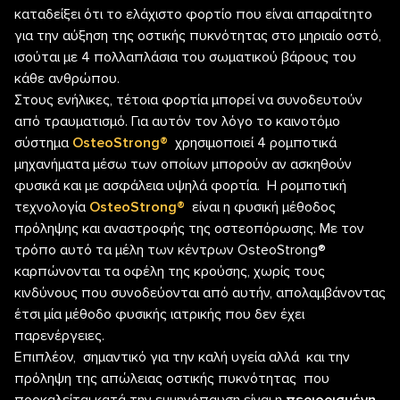
καταδείξει ότι το ελάχιστο φορτίο που είναι απαραίτητο
για την αύξηση της οστικής πυκνότητας στο μηριαίο οστό,
ισούται με 4 πολλαπλάσια του σωματικού βάρους του
κάθε ανθρώπου.
Στους ενήλικες, τέτοια φορτία μπορεί να συνοδευτούν
από τραυματισμό. Για αυτόν τον λόγο το καινοτόμο
σύστημα
OsteoStrong®
χρησιμοποιεί 4 ρομποτικά
μηχανήματα μέσω των οποίων μπορούν αν ασκηθούν
φυσικά και με ασφάλεια υψηλά φορτία. Η ρομποτική
τεχνολογία
OsteoStrong®
είναι η φυσική μέθοδος
πρόληψης και αναστροφής της οστεοπόρωσης. Με τον
τρόπο αυτό τα μέλη των κέντρων ΟsteoStrong®
καρπώνονται τα οφέλη της κρούσης, χωρίς τους
κινδύνους που συνοδεύονται από αυτήν, απολαμβάνοντας
έτσι μία μέθοδο φυσικής ιατρικής που δεν έχει
παρενέργειες.
Επιπλέον, σημαντικό για την καλή υγεία αλλά και την
πρόληψη της απώλειας οστικής πυκνότητας που