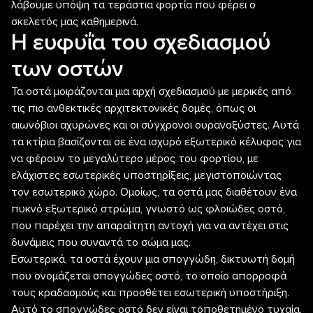
λάβουμε υπόψη τα τεράστια φορτία που φέρει ο
σκελετός μας καθημερινά.
Η ευφυΐα του σχεδιασμού
των οστών
Τα οστά μοιράζονται μια αρχή σχεδιασμού με μερικές από
τις πιο ανθεκτικές αρχιτεκτονικές δομές, όπως οι
αιωνόβιοι αχυρώνες και οι σύγχρονοι ουρανοξύστες. Αυτά
τα κτίρια βασίζονται σε ένα ισχυρό εξωτερικό κέλυφος για
να φέρουν το μεγαλύτερο μέρος του φορτίου, με
ελάχιστες εσωτερικές υποστηρίξεις, μεγιστοποιώντας
τον εσωτερικό χώρο. Ομοίως, τα οστά μας διαθέτουν ένα
πυκνό εξωτερικό στρώμα, γνωστό ως φλοιώδες οστό,
που παρέχει την απαραίτητη αντοχή για να αντέχει στις
δυνάμεις που συναντά το σώμα μας.
Εσωτερικά, τα οστά έχουν μια σπογγώδη, δικτυωτή δομή
που ονομάζεται σπογγώδες οστό, το οποίο απορροφά
τους κραδασμούς και προσθέτει εσωτερική υποστήριξη.
Αυτό το σπογγώδες οστό δεν είναι τοποθετημένο τυχαία.