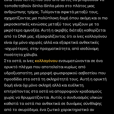
τοποθετηθούν δίπλα-δίπλα μέσα στο πλάτος μιας
ανθρώπινης τρίχας. Τυλίγονται σφικτά μεταξύ τους,
σχηματίζοντας μια πολύπλοκη δομή όπου ακόμη και οι πιο
μικροσκοπικές κενώσεις μεταξύ τους γεμίζουν με τα
μικρότερα αμινοξέα. Αυτή η ακριβής διάταξη καθορίζεται
από το DNA μας, εξασφαλίζοντας ότι οι ίνες κολλαγόνου
είναι όχι μόνο ισχυρές αλλά και εξαιρετικά ανθεκτικές
-ισχυρότερες, στην πραγματικότητα, από ισοδύναμη
ποσότητα χάλυβα.
Στα οστά, οι ίνες
κολλαγόνου
ενσωματώνονται σε ένα
ορυκτό πλέγμα που αποτελείται κυρίως από
υδροξυαπατίτη, μια μορφή φωσφορικού ασβεστίου που
προσδίδει στα οστά τη σκληρότητά τους. Αυτή η ορυκτή
δομή είναι όχι μόνο σκληρή αλλά και ευέλικτη,
επιτρέποντας στα οστά να απορροφούν κραδασμούς
χωρίς να θρυμματίζονται. Αυτός ο συνδυασμός υλικών
καθιστά τα οστά πιο ανθεκτικά σε δυνάμεις σύνθλιψης
από το σκυρόδεμα, ένα ζωτικό χαρακτηριστικό αν