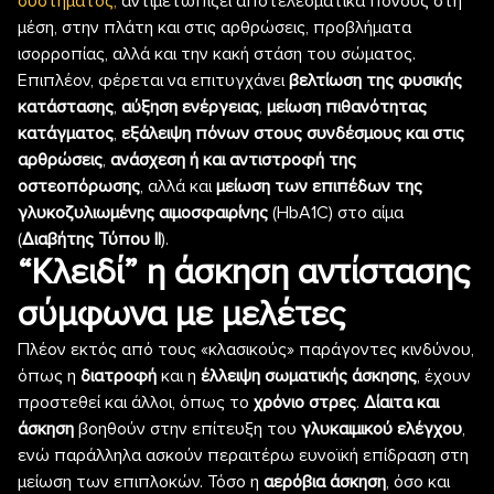
συστήματος,
αντιμετωπίζει αποτελεσματικά πόνους στη
μέση, στην πλάτη και στις αρθρώσεις, προβλήματα
ισορροπίας, αλλά και την κακή στάση του σώματος.
Επιπλέον, φέρεται να επιτυγχάνει
βελτίωση της φυσικής
κατάστασης
,
αύξηση ενέργειας
,
μείωση πιθανότητας
κατάγματος
,
εξάλειψη πόνων στους συνδέσμους και στις
αρθρώσεις
,
ανάσχεση ή και αντιστροφή της
οστεοπόρωσης
, αλλά και
μείωση των επιπέδων της
γλυκοζυλιωμένης αιμοσφαιρίνης
(HbA1C) στο αίμα
(
Διαβήτης Τύπου ΙΙ
).
“Κλειδί” η άσκηση αντίστασης
σύμφωνα με μελέτες
Πλέον εκτός από τους «κλασικούς» παράγοντες κινδύνου,
όπως η
διατροφή
και η
έλλειψη σωματικής άσκησης
, έχουν
προστεθεί και άλλοι, όπως το
χρόνιο στρες
.
Δίαιτα και
άσκηση
βοηθούν στην επίτευξη του
γλυκαιμικού ελέγχου
,
ενώ παράλληλα ασκούν περαιτέρω ευνοϊκή επίδραση στη
μείωση των επιπλοκών. Τόσο η
αερόβια άσκηση
, όσο και