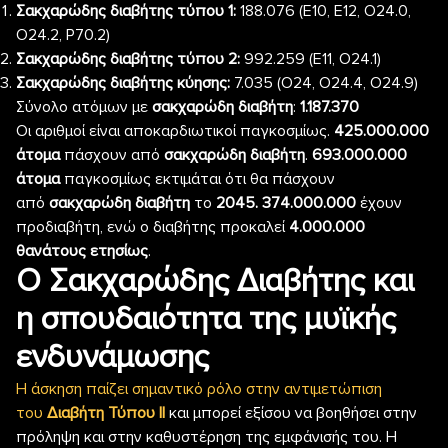
Σακχαρώδης διαβήτης τύπου 1:
188.076 (Ε10, Ε12, Ο24.0,
Ο24.2, Ρ70.2)
Σακχαρώδης διαβήτης τύπου 2:
992.259 (Ε11, Ο24.1)
Σακχαρώδης διαβήτης κύησης:
7.035 (Ο24, Ο24.4, Ο24.9)
Σύνολο ατόμων με
σακχαρώδη διαβήτη
:
1.187.370
Οι αριθμοί είναι αποκαρδιωτικοί παγκοσμίως.
425.000.000
άτομα
πάσχουν από
σακχαρώδη διαβήτη
.
693.000.000
άτομα
παγκοσμίως εκτιμάται ότι θα πάσχουν
από
σακχαρώδη διαβήτη
το
2045.
374.000.000
έχουν
προδιαβήτη, ενώ ο διαβήτης προκαλεί
4.000.000
θανάτους ετησίως
.
Ο Σακχαρώδης Διαβήτης και
η σπουδαιότητα της μυϊκής
ενδυνάμωσης
Η άσκηση παίζει σημαντικό ρόλο στην αντιμετώπιση
του
Διαβήτη Τύπου ΙΙ
και μπορεί εξίσου να βοηθήσει στην
πρόληψη και στην καθυστέρηση της εμφάνισής του. Η